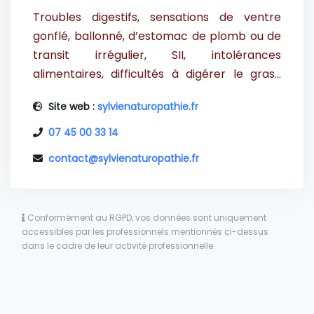
Troubles digestifs, sensations de ventre
gonflé, ballonné, d’estomac de plomb ou de
transit irrégulier, SII, intolérances
alimentaires, difficultés à digérer le gras…
Vous avez la sensation de ne plus rien
Site web :
sylvienaturopathie.fr
digérer ? Vos inconforts digestifs sont de
plus en plus difficiles à vivre au quotidien ?
07 45 00 33 14
contact@sylvienaturopathie.fr
Mon approche naturelle associe des
conseils
sur mesure
en alimentation, micronutrition
et phytothérapie (plantes médicinales).
Conformément au RGPD, vos données sont uniquement
📅
Sur rendez-vous. En Visio partout en
accessibles par les professionnels mentionnés ci-dessus
dans le cadre de leur activité professionnelle.
France
💻
ou au cabinet à Nancy
📍
.
Confort digestif – Bien être intestinal –
Équilibre global