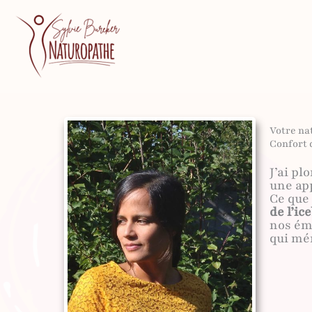
au
contenu
Votre na
Confort d
J’ai pl
une app
Ce que 
de l’ic
nos ém
qui mér