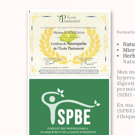
Formatio
Natu
Micr
Herb
Natu
Mon mé
hypers
digesti
perméab
(SIBO –
En ma 
(SPBE)
éthiqu