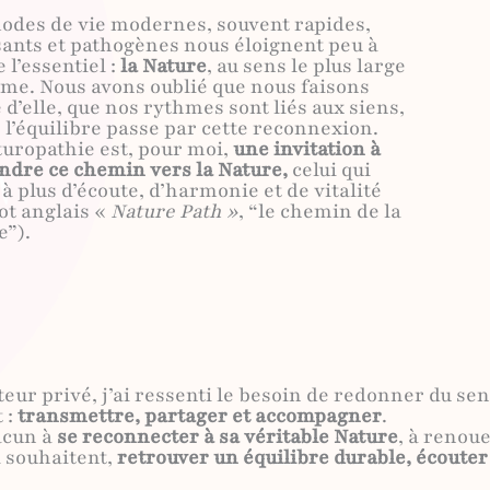
odes de vie modernes, souvent rapides,
sants et pathogènes nous éloignent peu à
 l’essentiel :
la Nature
, au sens le plus large
rme. Nous avons oublié que nous faisons
 d’elle, que nos rythmes sont liés aux siens,
 l’équilibre passe par cette reconnexion.
turopathie est, pour moi,
une invitation à
ndre ce chemin vers la Nature,
celui qui
à plus d’écoute, d’harmonie et de vitalité
ot anglais «
Nature Path »
, “le chemin de la
e”).
eur privé, j’ai ressenti le besoin de redonner du se
 :
transmettre, partager et accompagner
.
hacun à
se reconnecter à sa véritable Nature
, à renou
i souhaitent,
retrouver un équilibre durable, écouter