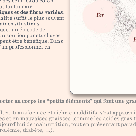
 des cellules du côlon.
ut lui fournir
iques et des fibres variées
.
lité suffit le plus souvent
aines situations
ique, un épisode de
un soutien ponctuel avec
peut être bénéfique. Dans
d’un professionnel en
rter au corps les “petits éléments” qui font une gra
ltra-transformée et riche en additifs, s’est appauvr
ides et en mauvaises graisses (comme les acides gras 
jourd’hui de malnutrition, tout en présentant parad
rolémie, diabète, …).