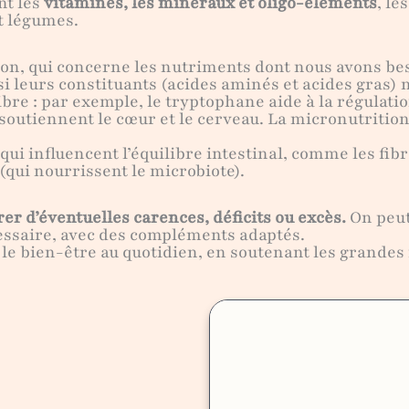
t les
vitamines, les minéraux et oligo-éléments
, le
t légumes.
ion, qui concerne les nutriments dont nous avons b
 si leurs constituants (acides aminés et acides gras
ibre : par exemple, le tryptophane aide à la régulati
 soutiennent le cœur et le cerveau. La micronutrition 
 qui influencent l’équilibre intestinal, comme les fib
(qui nourrissent le microbiote).
er d’éventuelles carences, déficits ou excès.
On peut
écessaire, avec des compléments adaptés.
 et le bien-être au quotidien, en soutenant les grandes