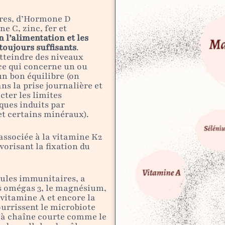
tres, d’Hormone D
e C, zinc, fer et
n l’alimentation et les
 toujours suffisants
.
atteindre des niveaux
ce qui concerne un ou
n bon équilibre (on
ns la prise journalière et
cter les limites
ques induits par
et certains minéraux).
associée à la vitamine K2
orisant la fixation du
llules immunitaires, a
s omégas 3, le magnésium,
 vitamine A et encore la
ourrissent le microbiote
as à chaîne courte comme le