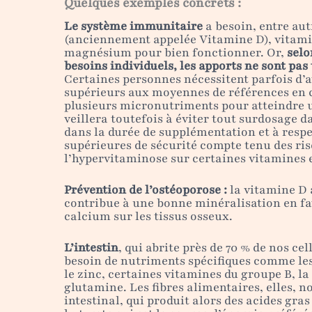
Quelques exemples concrets :
Le système immunitaire
a besoin, entre au
(anciennement appelée Vitamine D), vitamin
magnésium pour bien fonctionner. Or,
selo
besoins individuels, les apports ne sont pas
Certaines personnes nécessitent parfois d’
supérieurs aux moyennes de références en 
plusieurs micronutriments pour atteindre u
veillera toutefois à éviter tout surdosage da
dans la durée de supplémentation et à respe
supérieures de sécurité compte tenu des ris
l’hypervitaminose sur certaines vitamines 
Prévention de l’ostéoporose :
la vitamine D 
contribue à une bonne minéralisation en fav
calcium sur les tissus osseux.
L’intestin
, qui abrite près de 70 % de nos ce
besoin de nutriments spécifiques comme le
le zinc, certaines vitamines du groupe B, la
glutamine. Les fibres alimentaires, elles, n
intestinal, qui produit alors des acides gr