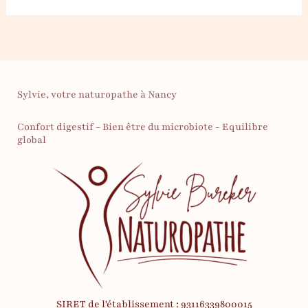
alimentaire
méditerranéen
Sylvie, votre naturopathe à Nancy
Confort digestif - Bien être du microbiote - Equilibre
global
SIRET de l'établissement : 93116339800015